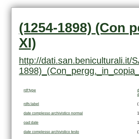
XI)
1898)_(Con_pergg._in_copia_
rdf:type
d
d
rdfs:label
(
date complesso archivistico normal
oad:date
date complesso archivistico testo
(