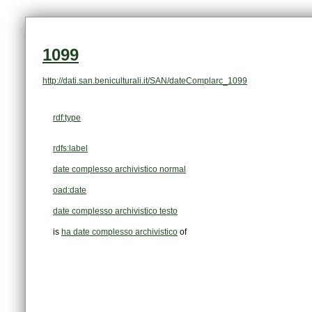
1099
http://dati.san.beniculturali.it/SAN/dateComplarc_1099
rdf:type
rdfs:label
date complesso archivistico normal
oad:date
date complesso archivistico testo
is
ha date complesso archivistico
of