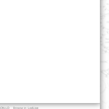
SON-LD
Browse in:
LodLive