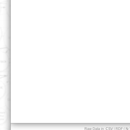
Raw Data in:
CSV
| RDF (
N-