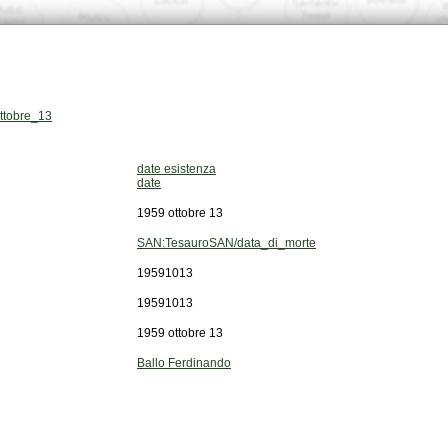
ottobre_13
date esistenza
date
1959 ottobre 13
SAN:TesauroSAN/data_di_morte
19591013
19591013
1959 ottobre 13
Ballo Ferdinando