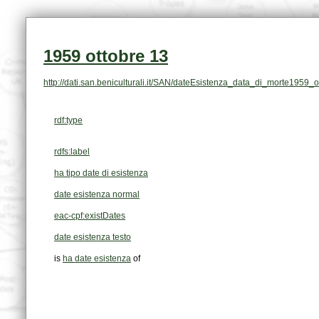
1959 ottobre 13
http://dati.san.beniculturali.it/SAN/dateEsistenza_data_di_morte1959_
rdf:type
rdfs:label
ha tipo date di esistenza
date esistenza normal
eac-cpf:existDates
date esistenza testo
is
ha date esistenza
of