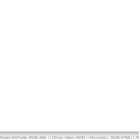
Triples
N3/Turtle
JSON
XML
) | OData (
Atom
JSON
) | Microdata (
JSON
HTML
) |
J