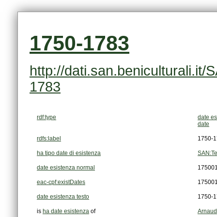
1750-1783
1783
rdf:type
date es
date
rdfs:label
1750-1
ha tipo date di esistenza
SAN:Te
date esistenza normal
17500
eac-cpf:existDates
17500
date esistenza testo
1750-1
is
ha date esistenza
of
Arnaud,