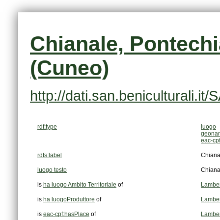
(Cuneo)
http://dati.san.beniculturali.
rdf:type
luogo
geonam
eac-cp
rdfs:label
Chiana
luogo testo
Chiana
is
ha luogo Ambito Territoriale
of
Lamber
is
ha luogoProduttore
of
Lamber
is
eac-cpf:hasPlace
of
Lamber