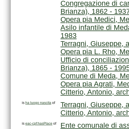
Brianza), 1862 - 193
Opera pia Medici, Me
1983
Terragni, Giuseppe, 
Opera pia L. Rho, Me
Brianza), 1865 - 199
Comune di Meda, Meda
Opera pia Agrati, Me
Citterio, Antonio, arc
is
ha luogo nascita
of
Terragni, Giuseppe, 
Citterio, Antonio, arc
is
eac-cpf:hasPlace
of