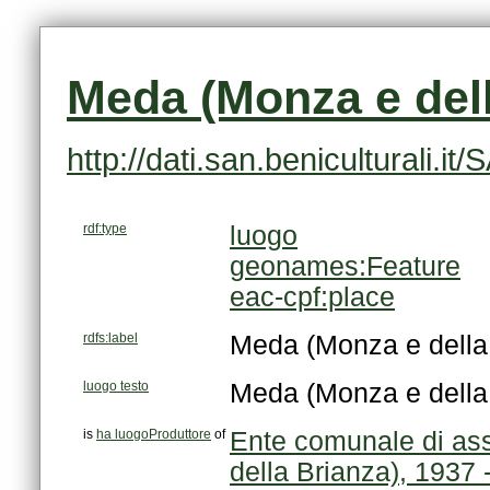
Meda (Monza e dell
http://dati.san.beniculturali
rdf:type
luogo
geonames:Feature
eac-cpf:place
rdfs:label
Meda (Monza e della
luogo testo
Meda (Monza e della
is
ha luogoProduttore
of
della Brianza), 1937 