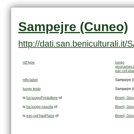
Sampejre (Cuneo)
http://dati.san.beniculturali.
rdf:type
luogo
geonames:
eac-cpf:pla
rdfs:label
Sampejre 
luogo testo
Sampejre 
is
ha luogoProduttore
of
Boerij, Gio
is
ha luogo nascita
of
Boerij, Gio
is
eac-cpf:hasPlace
of
Boerij, Gio