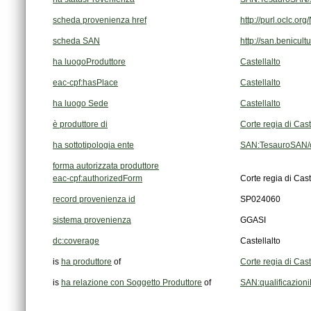
scheda provenienza href
http://purl.oclc.
scheda SAN
http://san.benicult
ha luogoProduttore
Castellalto
eac-cpf:hasPlace
Castellalto
ha luogo Sede
Castellalto
è produttore di
Corte regia di Cast
ha sottotipologia ente
SAN:TesauroSAN/o
forma autorizzata produttore
eac-cpf:authorizedForm
Corte regia di Cast
record provenienza id
SP024060
sistema provenienza
GGASI
dc:coverage
Castellalto
is
ha produttore
of
Corte regia di Cast
is
ha relazione con Soggetto Produttore
of
SAN:qualificazion