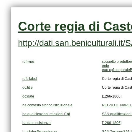
Corte regia di Cast
http://dati.san.beniculturali
rdf:type
soggetto produttor
ente
eac-cpf:corporate
rdfs:label
Corte regia di Cast
dc:title
Corte regia di Cast
dc:date
[1266-1806]
ha contesto storico istituzionale
REGNO DI NAPOLI 
ha qualificazioni relazioni Cpf
SAN:qualificazion
ha date esistenza
[1266-1806]
ha statusProvenienza
SAN:TesauroSAN/s