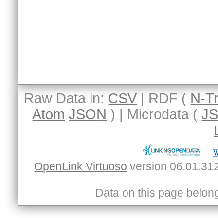
Raw Data in:
CSV
| RDF (
N-Tr
Atom
JSON
) | Microdata (
J
OpenLink Virtuoso
Data on this page belongs