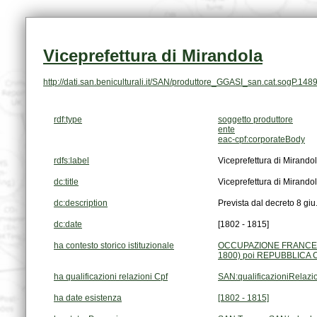
Viceprefettura di Mirandola
http://dati.san.beniculturali.it/SAN/produttore_GGASI_san.cat.sogP.148
rdf:type
soggetto produttore
ente
eac-cpf:corporateBody
rdfs:label
Viceprefettura di Mirando
dc:title
Viceprefettura di Mirando
dc:description
Prevista dal decreto 8 giu.
dc:date
[1802 - 1815]
ha contesto storico istituzionale
1800) poi REPUBBLICA CI
ha qualificazioni relazioni Cpf
SAN:qualificazioniRelaz
ha date esistenza
[1802 - 1815]