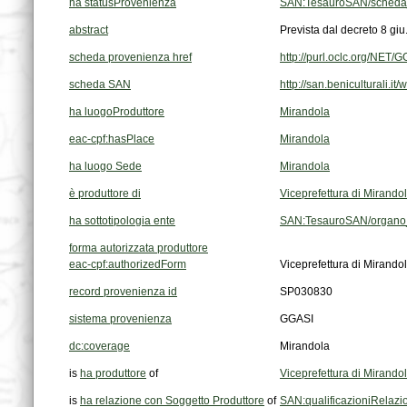
ha statusProvenienza
SAN:TesauroSAN/scheda
abstract
Prevista dal decreto 8 giu.
scheda provenienza href
http://purl.oclc.org/NE
scheda SAN
http://san.beniculturali.i
ha luogoProduttore
Mirandola
eac-cpf:hasPlace
Mirandola
ha luogo Sede
Mirandola
è produttore di
Viceprefettura di Mirando
ha sottotipologia ente
SAN:TesauroSAN/organo_p
forma autorizzata produttore
eac-cpf:authorizedForm
Viceprefettura di Mirando
record provenienza id
SP030830
sistema provenienza
GGASI
dc:coverage
Mirandola
is
ha produttore
of
Viceprefettura di Mirando
is
ha relazione con Soggetto Produttore
of
SAN:qualificazioniRelaz