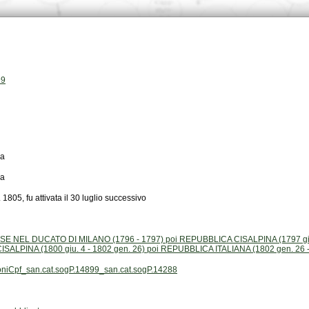
99
la
la
 1805, fu attivata il 30 luglio successivo
SALPINA (1800 giu. 4 - 1802 gen. 26) poi REPUBBLICA ITALIANA (1802 gen. 26 -
ioniCpf_san.cat.sogP.14899_san.cat.sogP.14288