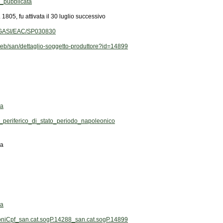
_pubblicata
 1805, fu attivata il 30 luglio successivo
T/GGASI/EAC/SP030830
t/web/san/dettaglio-soggetto-produttore?id=14899
la
eriferico_di_stato_periodo_napoleonico
la
la
ioniCpf_san.cat.sogP.14288_san.cat.sogP.14899