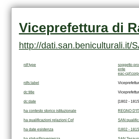
Viceprefettura di 
http://dati.san.beniculturali
rdf:type
soggetto pro
ente
eac-cpf:cor
rdfs:label
Viceprefett
dc:title
Viceprefett
dc:date
[1802 - 1815
ha contesto storico istituzionale
REGNO D'ITA
ha qualificazioni relazioni Cpf
SAN:qualifi
ha date esistenza
[1802 - 1815
ha statusProvenienza
SAN:Tesaur