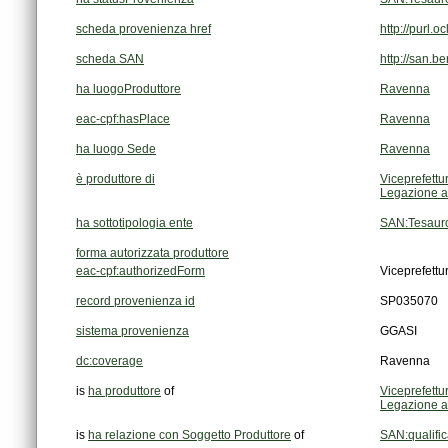
scheda provenienza href
http://purl
scheda SAN
http://san.b
ha luogoProduttore
Ravenna
eac-cpf:hasPlace
Ravenna
ha luogo Sede
Ravenna
è produttore di
Viceprefett
Legazione a
ha sottotipologia ente
SAN:Tesauro
forma autorizzata produttore
eac-cpf:authorizedForm
Viceprefett
record provenienza id
SP035070
sistema provenienza
GGASI
dc:coverage
Ravenna
is
ha produttore
of
Viceprefett
Legazione a
is
ha relazione con Soggetto Produttore
of
SAN:qualifi