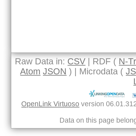
Raw Data in:
CSV
| RDF (
N-Tr
Atom
JSON
) | Microdata (
J
OpenLink Virtuoso
Data on this page belongs