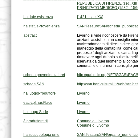
REPUBBLICA DI FIRENZE (sec. XIII 
PRINCIPATO MEDICEO (1532 - 156
ha date esistenza
[1421 - sec. XX]
ha statusProvenienza
SAN:TesauroSAN/scheda_pubblicat
abstract
comunali e di riunirsi in consiglio gen
scheda provenienza href
http://purl.oclc.org/NET/GGASI/EA
scheda SAN
http://san.beniculturali.it/web/san/d
ha luogoProduttore
Livorno
eac-cpf:hasPlace
Livorno
ha luogo Sede
Livorno
è produttore di
Comune di Livorno
Comune di Livorno
ha sottotipologia ente
SAN:TesauroSAN/organo_periferico