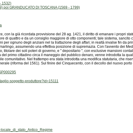
- 1532)
9) poi GRANDUCATO DI TOSCANA (1569 - 1799)
a
erale (riforma del 1561). Sul finire del Cinquecento, con il decollo del nuovo porto art
C/SP000295
ettaglio-soggetto-produttore?id=15111
-locale_di_stato_Antico_Regime