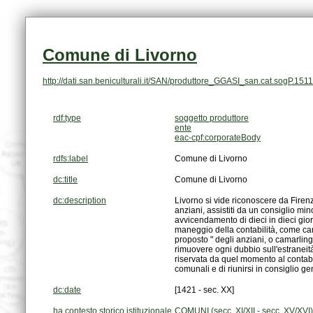
Comune di Livorno
http://dati.san.beniculturali.it/SAN/produttore_GGASI_san.cat.sogP.151
rdf:type
soggetto produttore
ente
eac-cpf:corporateBody
rdfs:label
Comune di Livorno
dc:title
Comune di Livorno
dc:description
comunali e di riunirsi in consiglio gen
dc:date
[1421 - sec. XX]
ha contesto storico istituzionale
COMUNI (secc. XI/XII - secc. XV/XVI)