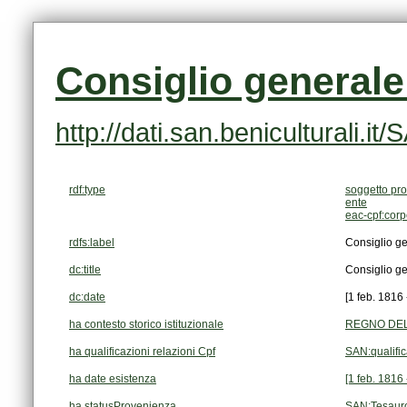
Consiglio generale 
http://dati.san.beniculturali
rdf:type
soggetto pro
ente
eac-cpf:cor
rdfs:label
Consiglio ge
dc:title
Consiglio ge
dc:date
[1 feb. 1816 
ha contesto storico istituzionale
REGNO DELL
ha qualificazioni relazioni Cpf
SAN:qualifi
ha date esistenza
[1 feb. 1816 
ha statusProvenienza
SAN:Tesaur