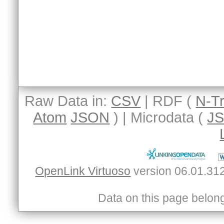
Raw Data in:
CSV
| RDF (
N-Tr
Atom
JSON
) | Microdata (
J
OpenLink Virtuoso
Data on this page belongs