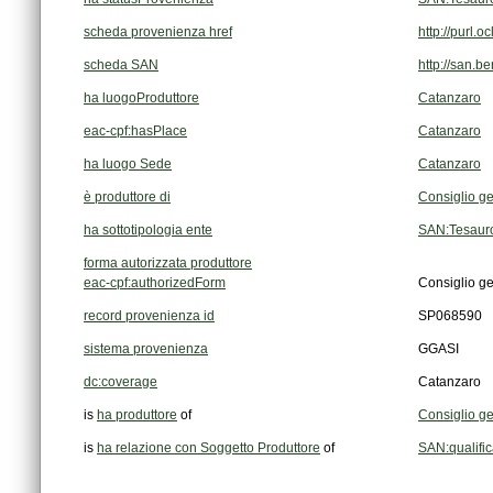
scheda provenienza href
http://purl
scheda SAN
http://san.b
ha luogoProduttore
Catanzaro
eac-cpf:hasPlace
Catanzaro
ha luogo Sede
Catanzaro
è produttore di
Consiglio ge
ha sottotipologia ente
SAN:Tesauro
forma autorizzata produttore
eac-cpf:authorizedForm
Consiglio ge
record provenienza id
SP068590
sistema provenienza
GGASI
dc:coverage
Catanzaro
is
ha produttore
of
Consiglio ge
is
ha relazione con Soggetto Produttore
of
SAN:qualifi