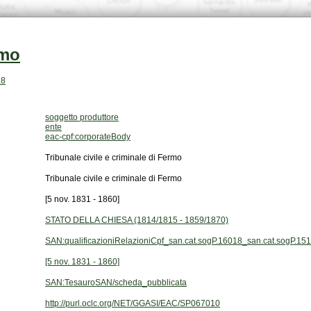
rmo
18
soggetto produttore
ente
eac-cpf:corporateBody
Tribunale civile e criminale di Fermo
Tribunale civile e criminale di Fermo
[5 nov. 1831 - 1860]
STATO DELLA CHIESA (1814/1815 - 1859/1870)
SAN:qualificazioniRelazioniCpf_san.cat.sogP.16018_san.cat.sogP.15
[5 nov. 1831 - 1860]
SAN:TesauroSAN/scheda_pubblicata
http://purl.oclc.org/NET/GGASI/EAC/SP067010