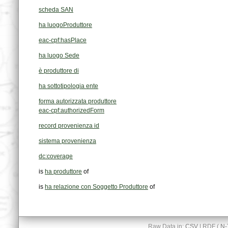
scheda SAN
ha luogoProduttore
eac-cpf:hasPlace
ha luogo Sede
è produttore di
ha sottotipologia ente
forma autorizzata produttore
eac-cpf:authorizedForm
record provenienza id
sistema provenienza
dc:coverage
is
ha produttore
of
is
ha relazione con Soggetto Produttore
of
Raw Data in:
CSV
| RDF (
N-