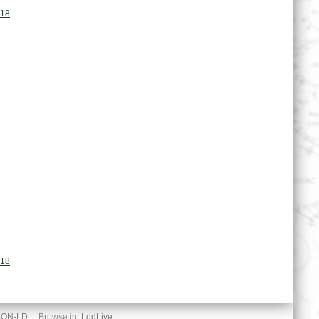
018
018
SON-LD
Browse in:
LodLive