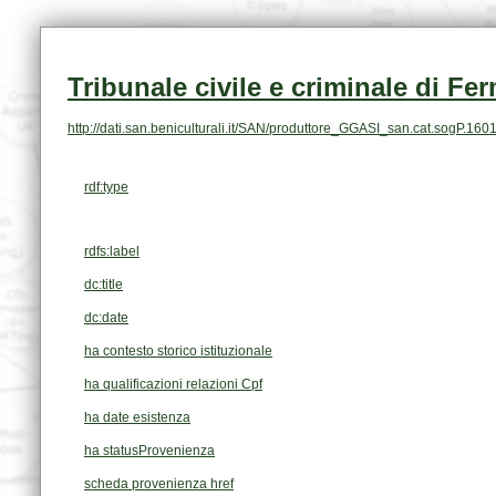
Tribunale civile e criminale di Fe
http://dati.san.beniculturali.it/SAN/produttore_GGASI_san.cat.sogP.160
rdf:type
rdfs:label
dc:title
dc:date
ha contesto storico istituzionale
ha qualificazioni relazioni Cpf
ha date esistenza
ha statusProvenienza
scheda provenienza href