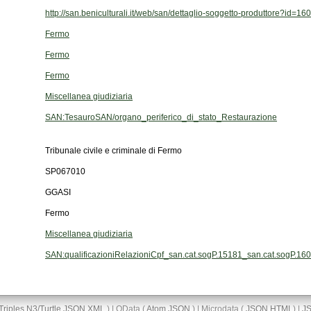
http://san.beniculturali.it/web/san/dettaglio-soggetto-produttore?id=16
Fermo
Fermo
Fermo
Miscellanea giudiziaria
SAN:TesauroSAN/organo_periferico_di_stato_Restaurazione
Tribunale civile e criminale di Fermo
SP067010
GGASI
Fermo
Miscellanea giudiziaria
SAN:qualificazioniRelazioniCpf_san.cat.sogP.15181_san.cat.sogP.16
Triples
N3/Turtle
JSON
XML
) | OData (
Atom
JSON
) | Microdata (
JSON
HTML
) |
J