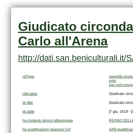
Carlo all'Arena
http://dati.san.beniculturali
rdf:type
soggetto produ
ente
eac-cpf:corpo
rdfs:label
Giudicato circo
dc:title
Giudicato circo
dc:date
[7 giu. 1819 - [
ha contesto storico istituzionale
REGNO DELLE 
ha qualificazioni relazioni Cpf
SAN:qualifica