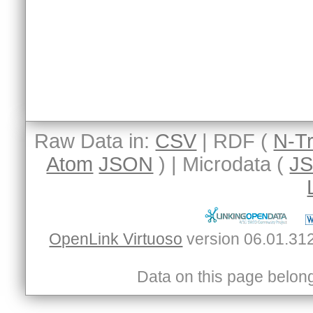
Raw Data in:
CSV
| RDF (
N-Tr
Atom
JSON
) | Microdata (
J
OpenLink Virtuoso
Data on this page belongs