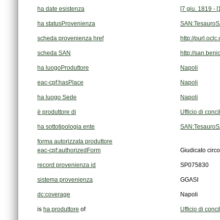
ha date esistenza
[7 giu. 1819 - [
ha statusProvenienza
SAN:TesauroS
scheda provenienza href
http://purl.o
scheda SAN
http://san.beni
ha luogoProduttore
Napoli
eac-cpf:hasPlace
Napoli
ha luogo Sede
Napoli
è produttore di
Ufficio di conc
ha sottotipologia ente
SAN:TesauroSA
forma autorizzata produttore
eac-cpf:authorizedForm
Giudicato circo
record provenienza id
SP075830
sistema provenienza
GGASI
dc:coverage
Napoli
is
ha produttore
of
Ufficio di conc