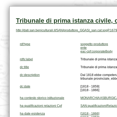
Tribunale di prima istanza civile, 
http://dati.san.beniculturali.it/SAN/produttore_GGASI_san.cat.sogP.167
rdf:type
soggetto produttore
ente
eac-cpf:corporateBody
rdfs:label
Tribunale di prima istanza
dc:title
Tribunale di prima istanza
dc:description
tribunale provinciale, ebb
dc:date
[1818 - 1859]
[1818 - 1866]
ha contesto storico istituzionale
MONARCHIA ASBURGICA
ha qualificazioni relazioni Cpf
SAN:qualificazioniRelaz
ha date esistenza
[1818 - 1866]