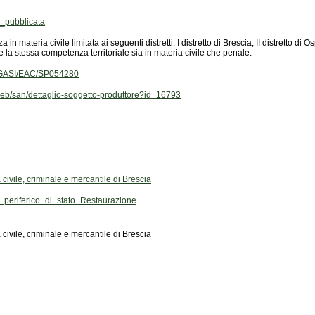
_pubblicata
e la stessa competenza territoriale sia in materia civile che penale.
T/GGASI/EAC/SP054280
t/web/san/dettaglio-soggetto-produttore?id=16793
 civile, criminale e mercantile di Brescia
eriferico_di_stato_Restaurazione
 civile, criminale e mercantile di Brescia