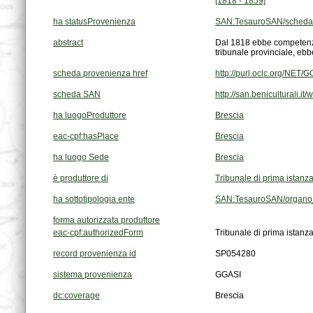
[1818 - 1859]
ha statusProvenienza
SAN:TesauroSAN/scheda
abstract
tribunale provinciale, ebb
scheda provenienza href
http://purl.oclc.org/NE
scheda SAN
http://san.beniculturali.i
ha luogoProduttore
Brescia
eac-cpf:hasPlace
Brescia
ha luogo Sede
Brescia
è produttore di
Tribunale di prima istanza
ha sottotipologia ente
SAN:TesauroSAN/organo_p
forma autorizzata produttore
eac-cpf:authorizedForm
Tribunale di prima istanza
record provenienza id
SP054280
sistema provenienza
GGASI
dc:coverage
Brescia