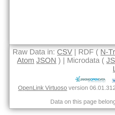
Raw Data in:
CSV
| RDF (
N-Tr
Atom
JSON
) | Microdata (
J
OpenLink Virtuoso
Data on this page belongs