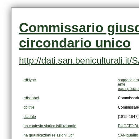
circondario unico
http://dati.san.beniculturali
rdf:type
soggetto pro
ente
eac-cpf:cor
rdfs:label
Commissario 
dc:title
Commissario 
dc:date
[1815-1847]
ha contesto storico istituzionale
DUCATO DI 
ha qualificazioni relazioni Cpf
SAN:qualifi