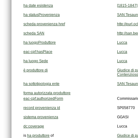
ha date esistenza
[1815-1847]
ha statusProvenienza
SAN:Tesaur
scheda provenienza href
http://purl
scheda SAN
http://san.b
ha luogoProduttore
Lucca
eac-cpf:hasPlace
Lucca
ha luogo Sede
Lucca
è produttore di
Giudice di p
Contenzioso
ha sottotipologia ente
SAN:Tesauro
forma autorizzata produttore
eac-cpf:authorizedForm
Commissario 
record provenienza id
SP058770
sistema provenienza
GGASI
dc:coverage
Lucca
is
ha produttore
of
Giudice di p