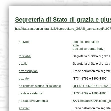
Segreteria di Stato di grazia e giu
http://dati.san.beniculturali.it/SAN/produttore_GGASI_san.cat.sogP.192
rdf:type
soggetto produttore
ente
eac-cpf:corporateBody
rdfs:label
Segreteria di Stato di grazia 
dc:title
Segreteria di Stato di grazia 
dc:description
Erede dell'omonima segreteria
dc:date
[1734-1799 e 1800-1806]
ha contesto storico istituzionale
REGNO DI NAPOLI (1302 - 
ha date esistenza
[1734-1799 e 1800-1806]
ha statusProvenienza
SAN:TesauroSAN/scheda_pu
abstract
Erede dell'omonima segreteria