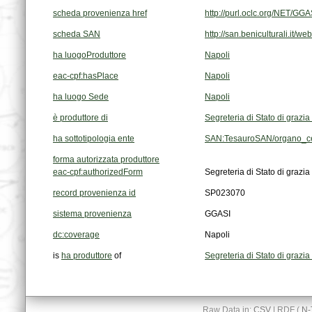
scheda provenienza href
http://purl.oclc.org/NET/G
scheda SAN
http://san.beniculturali.it/
ha luogoProduttore
Napoli
eac-cpf:hasPlace
Napoli
ha luogo Sede
Napoli
è produttore di
Segreteria di Stato di grazia 
ha sottotipologia ente
SAN:TesauroSAN/organo_ce
forma autorizzata produttore
eac-cpf:authorizedForm
Segreteria di Stato di grazia 
record provenienza id
SP023070
sistema provenienza
GGASI
dc:coverage
Napoli
is
ha produttore
of
Segreteria di Stato di grazia 
Raw Data in:
CSV
| RDF (
N-