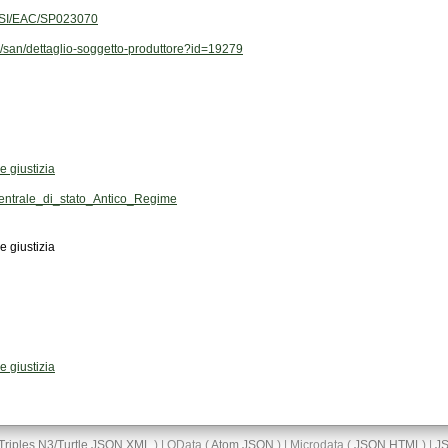
GASI/EAC/SP023070
web/san/dettaglio-soggetto-produttore?id=19279
e giustizia
ntrale_di_stato_Antico_Regime
e giustizia
e giustizia
Triples
N3/Turtle
JSON
XML
) | OData (
Atom
JSON
) | Microdata (
JSON
HTML
) |
J