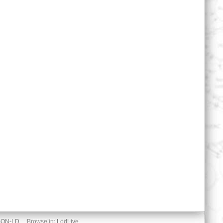
SON-LD
Browse in:
LodLive