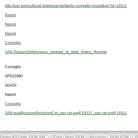
http://san.beniculturali.it/web/san/dettaglio-soggetto-produttore?id=19311
Napoli
Napoli
Napoli
Consiglio
SAN:TesauroSAN/organo_centrale_di_stato_Antico_Regime
Consiglio
SP022980
GGASI
Napoli
Consiglio
SAN:qualificazioniRelazioniCpf_san.cat.sogP.19317_san.cat.sogP.19311
Triples
N3/Turtle
JSON
XML
) | OData (
Atom
JSON
) | Microdata (
JSON
HTML
) |
J