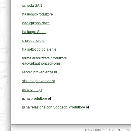
scheda SAN
ha luogoProduttore
eac-cpf:hasPlace
ha luogo Sede
è produttore di
ha sottotipologia ente
forma autorizzata produttore
eac-cpf:authorizedForm
record provenienza id
sistema provenienza
dc:coverage
is
ha produttore
of
is
ha relazione con Soggetto Produttore
of
Raw Data in:
CSV
| RDF (
N-