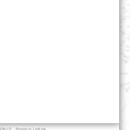
SON-LD
Browse in:
LodLive