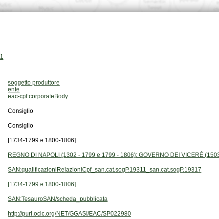
11
soggetto produttore
ente
eac-cpf:corporateBody
Consiglio
Consiglio
[1734-1799 e 1800-1806]
REGNO DI NAPOLI (1302 - 1799 e 1799 - 1806): GOVERNO DEI VICERÉ (1503
SAN:qualificazioniRelazioniCpf_san.cat.sogP.19311_san.cat.sogP.19317
[1734-1799 e 1800-1806]
SAN:TesauroSAN/scheda_pubblicata
http://purl.oclc.org/NET/GGASI/EAC/SP022980