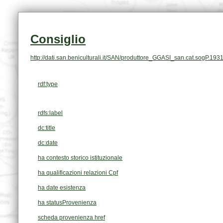
Consiglio
http://dati.san.beniculturali.it/SAN/produttore_GGASI_san.cat.sogP.193
rdf:type
rdfs:label
dc:title
dc:date
ha contesto storico istituzionale
ha qualificazioni relazioni Cpf
ha date esistenza
ha statusProvenienza
scheda provenienza href