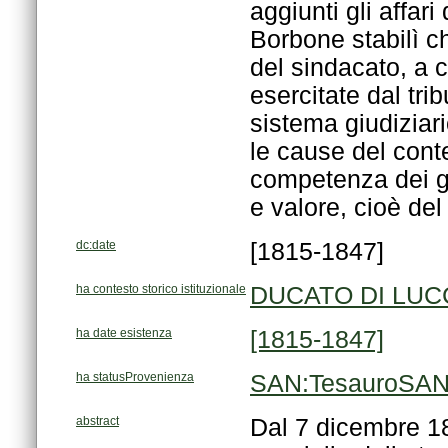
e valore, cioè del
dc:date
[1815-1847]
ha contesto storico istituzionale
DUCATO DI LUCC
ha date esistenza
[1815-1847]
ha statusProvenienza
SAN:TesauroSAN/
abstract