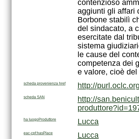
e valore, cioè del
scheda provenienza href
http://purl.oclc
scheda SAN
produttore?id=19
ha luogoProduttore
Lucca
eac-cpf:hasPlace
Lucca