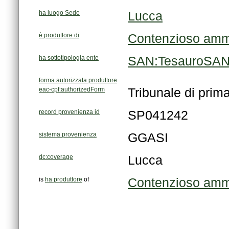
ha luogo Sede
Lucca
è produttore di
Contenzioso ammi
ha sottotipologia ente
SAN:TesauroSAN/
forma autorizzata produttore
eac-cpf:authorizedForm
Tribunale di prim
record provenienza id
SP041242
sistema provenienza
GGASI
dc:coverage
Lucca
is
ha produttore
of
Contenzioso ammi