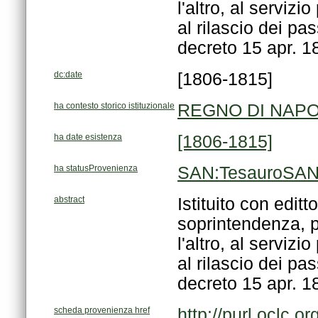
decreto 15 apr. 18
dc:date
[1806-1815]
ha contesto storico istituzionale
REGNO DI NAPOLI
ha date esistenza
[1806-1815]
ha statusProvenienza
SAN:TesauroSAN/
abstract
decreto 15 apr. 18
scheda provenienza href
http://purl.oclc