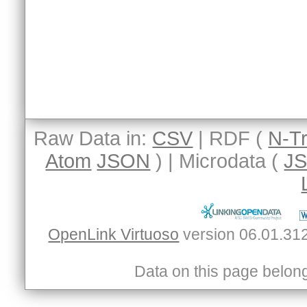
Raw Data in:
CSV
| RDF (
N-Tr
Atom
JSON
) | Microdata (
J
OpenLink Virtuoso
Data on this page belongs