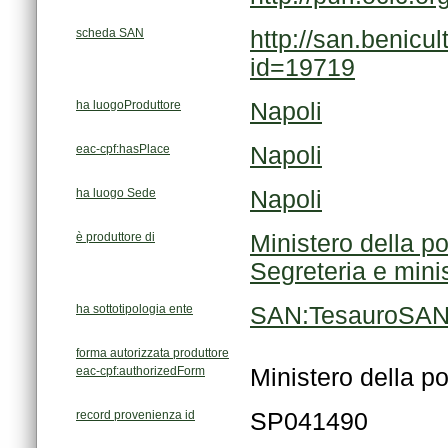
scheda SAN
id=19719
ha luogoProduttore
Napoli
eac-cpf:hasPlace
Napoli
ha luogo Sede
Napoli
è produttore di
Ministero della po
Segreteria e minis
ha sottotipologia ente
SAN:TesauroSAN/
forma autorizzata produttore
eac-cpf:authorizedForm
Ministero della po
record provenienza id
SP041490