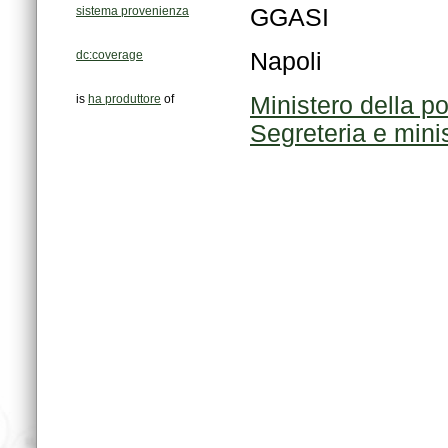
sistema provenienza
GGASI
dc:coverage
Napoli
is
ha produttore
of
Ministero della po
Segreteria e minis