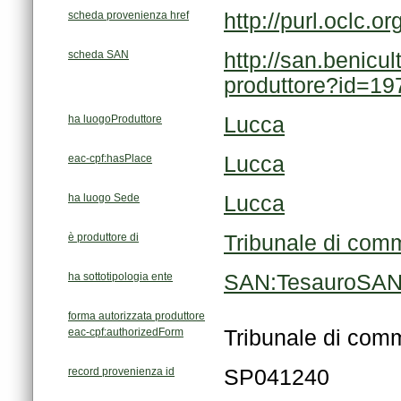
scheda provenienza href
http://purl.oclc
scheda SAN
produttore?id=19
ha luogoProduttore
Lucca
eac-cpf:hasPlace
Lucca
ha luogo Sede
Lucca
è produttore di
Tribunale di com
ha sottotipologia ente
SAN:TesauroSAN/s
forma autorizzata produttore
eac-cpf:authorizedForm
Tribunale di com
record provenienza id
SP041240