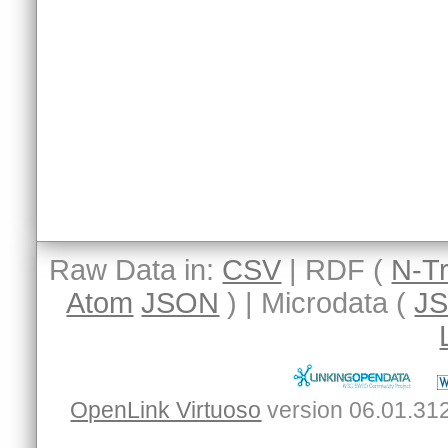
Raw Data in:
CSV
| RDF (
N-Tr
Atom
JSON
) | Microdata (
J
OpenLink Virtuoso