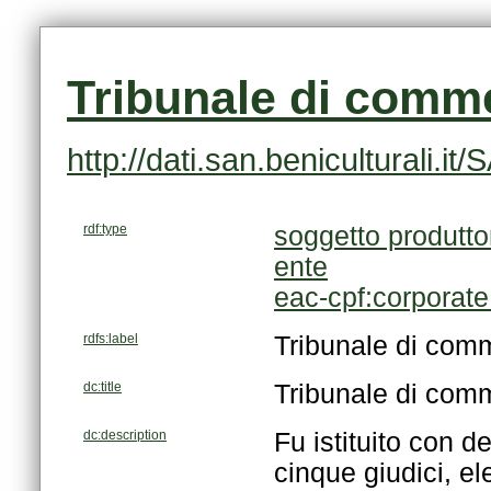
Tribunale di comm
http://dati.san.beniculturali
rdf:type
soggetto produtto
ente
eac-cpf:corporat
rdfs:label
Tribunale di com
dc:title
Tribunale di com
dc:description