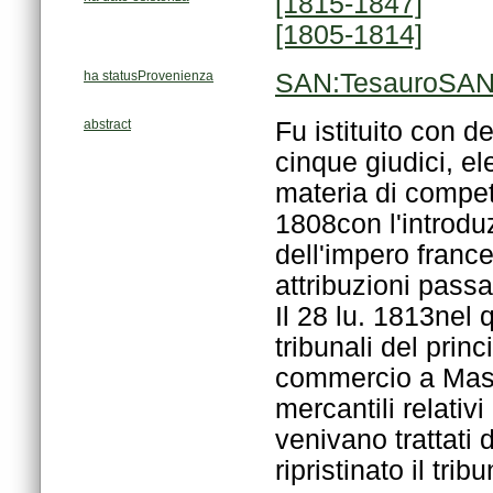
[1815-1847]
[1805-1814]
ha statusProvenienza
SAN:TesauroSAN/
abstract
ripristinato il tr