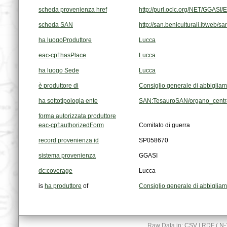
scheda provenienza href
http://purl.oclc.org/NET/GGAS
scheda SAN
http://san.beniculturali.it/web/
ha luogoProduttore
Lucca
eac-cpf:hasPlace
Lucca
ha luogo Sede
Lucca
è produttore di
Consiglio generale di abbigliam
ha sottotipologia ente
SAN:TesauroSAN/organo_centra
forma autorizzata produttore
eac-cpf:authorizedForm
Comitato di guerra
record provenienza id
SP058670
sistema provenienza
GGASI
dc:coverage
Lucca
is
ha produttore
of
Consiglio generale di abbigliam
Raw Data in:
CSV
| RDF (
N-