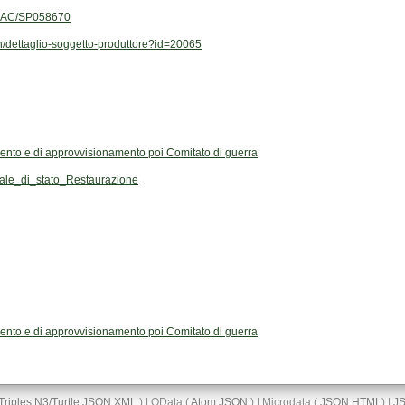
I/EAC/SP058670
san/dettaglio-soggetto-produttore?id=20065
ento e di approvvisionamento poi Comitato di guerra
le_di_stato_Restaurazione
ento e di approvvisionamento poi Comitato di guerra
Triples
N3/Turtle
JSON
XML
) | OData (
Atom
JSON
) | Microdata (
JSON
HTML
) |
J