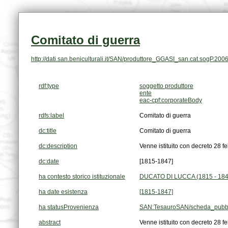
Comitato di guerra
http://dati.san.beniculturali.it/SAN/produttore_GGASI_san.cat.sogP.200
rdf:type
soggetto produttore
ente
eac-cpf:corporateBody
rdfs:label
Comitato di guerra
dc:title
Comitato di guerra
dc:description
Venne istituito con decreto 28 f
dc:date
[1815-1847]
ha contesto storico istituzionale
DUCATO DI LUCCA (1815 - 184
ha date esistenza
[1815-1847]
ha statusProvenienza
SAN:TesauroSAN/scheda_pubbl
abstract
Venne istituito con decreto 28 f