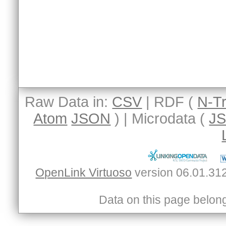
Raw Data in:
CSV
| RDF (
N-Tr
Atom
JSON
) | Microdata (
J
OpenLink Virtuoso
Data on this page belongs