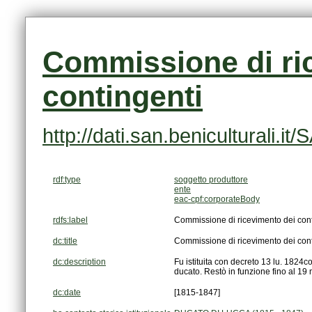
contingenti
http://dati.san.beniculturali
rdf:type
soggetto produttore
ente
eac-cpf:corporateBody
rdfs:label
Commissione di ricevimento dei cont
dc:title
Commissione di ricevimento dei cont
dc:description
ducato. Restò in funzione fino al 1
dc:date
[1815-1847]