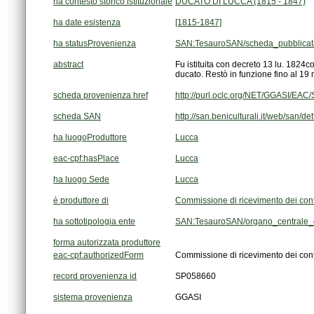
ha contesto storico istituzionale
DUCATO DI LUCCA (1815 - 1847)
ha date esistenza
[1815-1847]
ha statusProvenienza
SAN:TesauroSAN/scheda_pubblicat
abstract
ducato. Restò in funzione fino al 1
scheda provenienza href
http://purl.oclc.org/NET/GGASI/EA
scheda SAN
http://san.beniculturali.it/web/san/
ha luogoProduttore
Lucca
eac-cpf:hasPlace
Lucca
ha luogo Sede
Lucca
è produttore di
Commissione di ricevimento dei cont
ha sottotipologia ente
SAN:TesauroSAN/organo_centrale_d
forma autorizzata produttore
eac-cpf:authorizedForm
Commissione di ricevimento dei cont
record provenienza id
SP058660
sistema provenienza
GGASI