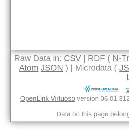
Raw Data in:
CSV
| RDF (
N-Tr
Atom
JSON
) | Microdata (
J
OpenLink Virtuoso
Data on this page belongs