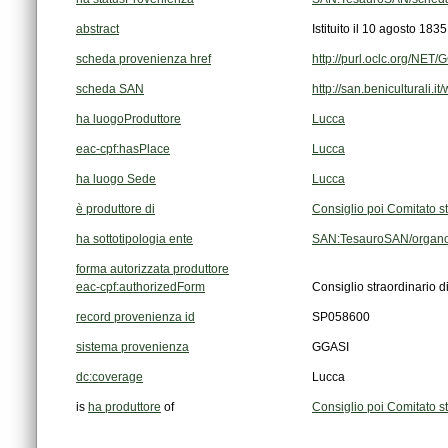
abstract
Istituito il 10 agosto 183
scheda provenienza href
http://purl.oclc.org/NE
scheda SAN
http://san.beniculturali.
ha luogoProduttore
Lucca
eac-cpf:hasPlace
Lucca
ha luogo Sede
Lucca
è produttore di
Consiglio poi Comitato s
ha sottotipologia ente
SAN:TesauroSAN/organo_
forma autorizzata produttore
eac-cpf:authorizedForm
Consiglio straordinario d
record provenienza id
SP058600
sistema provenienza
GGASI
dc:coverage
Lucca
is
ha produttore
of
Consiglio poi Comitato s