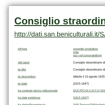
Consiglio straordin
http://dati.san.beniculturali
rdf:type
soggetto produttore
ente
eac-cpf:corporateBody
rdfs:label
Consiglio straordinario d
dc:title
Consiglio straordinario d
dc:description
Istituito il 10 agosto 183
dc:date
[1815-1847]
ha contesto storico istituzionale
DUCATO DI LUCCA (1815
ha date esistenza
[1815-1847]
ha statusProvenienza
SAN:TesauroSAN/scheda