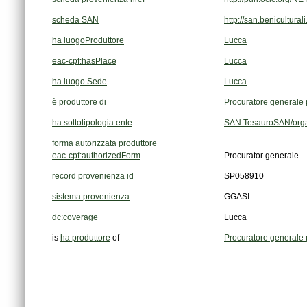
scheda SAN
http://san.benicultura
ha luogoProduttore
Lucca
eac-cpf:hasPlace
Lucca
ha luogo Sede
Lucca
è produttore di
Procuratore generale p
ha sottotipologia ente
SAN:TesauroSAN/orga
forma autorizzata produttore
eac-cpf:authorizedForm
Procurator generale
record provenienza id
SP058910
sistema provenienza
GGASI
dc:coverage
Lucca
is
ha produttore
of
Procuratore generale p