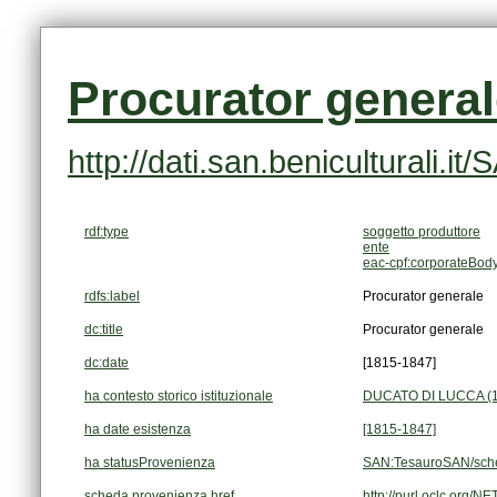
Procurator genera
http://dati.san.beniculturali
rdf:type
soggetto produttore
ente
eac-cpf:corporateBod
rdfs:label
Procurator generale
dc:title
Procurator generale
dc:date
[1815-1847]
ha contesto storico istituzionale
DUCATO DI LUCCA (1
ha date esistenza
[1815-1847]
ha statusProvenienza
SAN:TesauroSAN/sch
scheda provenienza href
http://purl.oclc.org