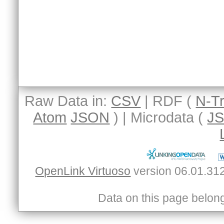
Raw Data in:
CSV
| RDF (
N-Tr
Atom
JSON
) | Microdata (
J
OpenLink Virtuoso
Data on this page belongs