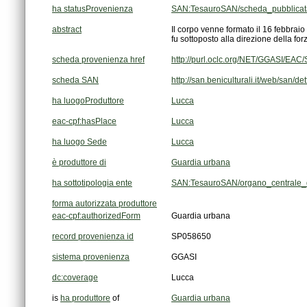
ha statusProvenienza
SAN:TesauroSAN/scheda_pubblicat
abstract
fu sottoposto alla direzione della fo
scheda provenienza href
http://purl.oclc.org/NET/GGASI/EA
scheda SAN
http://san.beniculturali.it/web/san/
ha luogoProduttore
Lucca
eac-cpf:hasPlace
Lucca
ha luogo Sede
Lucca
è produttore di
Guardia urbana
ha sottotipologia ente
SAN:TesauroSAN/organo_centrale_d
forma autorizzata produttore
eac-cpf:authorizedForm
Guardia urbana
record provenienza id
SP058650
sistema provenienza
GGASI
dc:coverage
Lucca
is
ha produttore
of
Guardia urbana