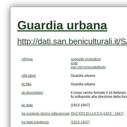
Guardia urbana
http://dati.san.beniculturali
rdf:type
soggetto produttore
ente
eac-cpf:corporateBody
rdfs:label
Guardia urbana
dc:title
Guardia urbana
dc:description
fu sottoposto alla direzione della fo
dc:date
[1815-1847]
ha contesto storico istituzionale
DUCATO DI LUCCA (1815 - 1847)
ha date esistenza
[1815-1847]