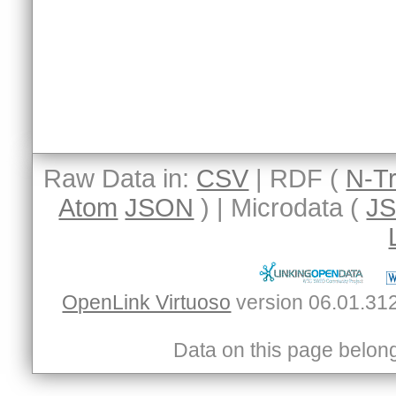
Raw Data in:
CSV
| RDF (
N-Tr
Atom
JSON
) | Microdata (
J
OpenLink Virtuoso
Data on this page belongs