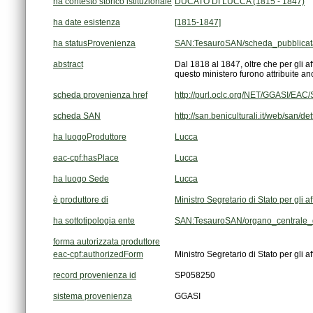
ha contesto storico istituzionale
DUCATO DI LUCCA (1815 - 1847)
ha date esistenza
[1815-1847]
ha statusProvenienza
SAN:TesauroSAN/scheda_pubblicat
abstract
questo ministero furono attribuite a
scheda provenienza href
http://purl.oclc.org/NET/GGASI/EA
scheda SAN
http://san.beniculturali.it/web/san/
ha luogoProduttore
Lucca
eac-cpf:hasPlace
Lucca
ha luogo Sede
Lucca
è produttore di
Ministro Segretario di Stato per gli aff
ha sottotipologia ente
SAN:TesauroSAN/organo_centrale_d
forma autorizzata produttore
eac-cpf:authorizedForm
Ministro Segretario di Stato per gli aff
record provenienza id
SP058250
sistema provenienza
GGASI