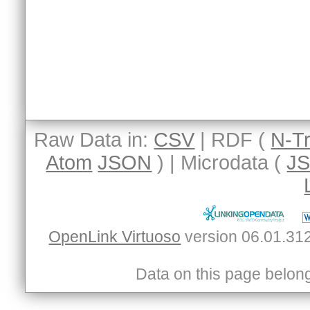
Raw Data in:
CSV
| RDF (
N-Tr
Atom
JSON
) | Microdata (
J
OpenLink Virtuoso
Data on this page belongs