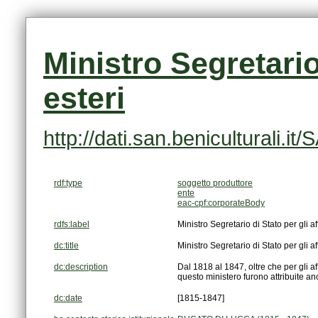
esteri
http://dati.san.beniculturali
rdf:type
soggetto produttore
ente
eac-cpf:corporateBody
rdfs:label
Ministro Segretario di Stato per gli aff
dc:title
Ministro Segretario di Stato per gli aff
dc:description
questo ministero furono attribuite a
dc:date
[1815-1847]