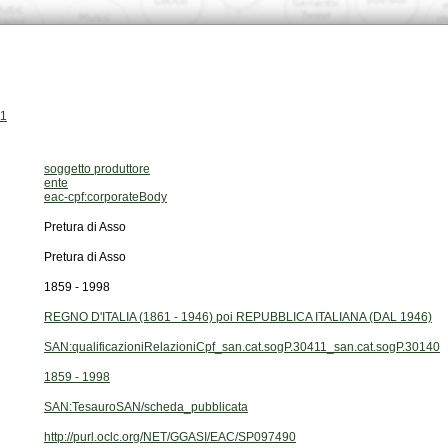
11
soggetto produttore
ente
eac-cpf:corporateBody
Pretura di Asso
Pretura di Asso
1859 - 1998
REGNO D'ITALIA (1861 - 1946) poi REPUBBLICA ITALIANA (DAL 1946)
SAN:qualificazioniRelazioniCpf_san.cat.sogP.30411_san.cat.sogP.30140
1859 - 1998
SAN:TesauroSAN/scheda_pubblicata
http://purl.oclc.org/NET/GGASI/EAC/SP097490