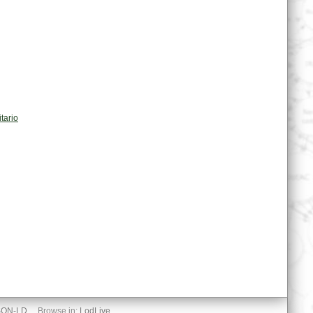
tario
SON-LD
Browse in:
LodLive