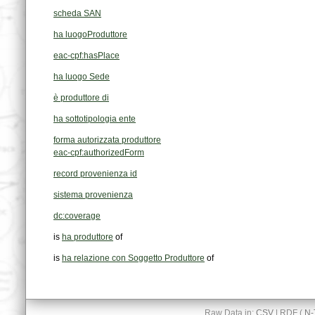
scheda SAN
ha luogoProduttore
eac-cpf:hasPlace
ha luogo Sede
è produttore di
ha sottotipologia ente
forma autorizzata produttore
eac-cpf:authorizedForm
record provenienza id
sistema provenienza
dc:coverage
is
ha produttore
of
is
ha relazione con Soggetto Produttore
of
Raw Data in:
CSV
| RDF (
N-