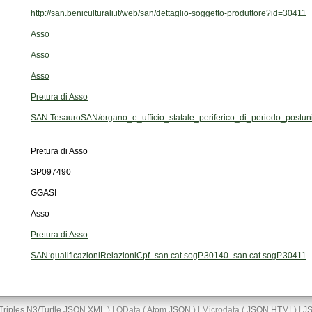
http://san.beniculturali.it/web/san/dettaglio-soggetto-produttore?id=30411
Asso
Asso
Asso
Pretura di Asso
SAN:TesauroSAN/organo_e_ufficio_statale_periferico_di_periodo_postuni
Pretura di Asso
SP097490
GGASI
Asso
Pretura di Asso
SAN:qualificazioniRelazioniCpf_san.cat.sogP.30140_san.cat.sogP.30411
Triples
N3/Turtle
JSON
XML
) | OData (
Atom
JSON
) | Microdata (
JSON
HTML
) |
J