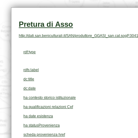
Pretura di Asso
http://dati.san.beniculturali.it/SAN/produttore_GGASI_san.cat.sogP.304
rdf:type
rdfs:label
dc:title
dc:date
ha contesto storico istituzionale
ha qualificazioni relazioni Cpf
ha date esistenza
ha statusProvenienza
scheda provenienza href