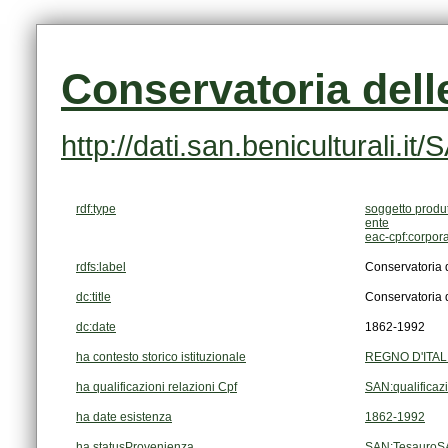
Conservatoria dell
http://dati.san.beniculturali
rdf:type
soggetto produ
ente
eac-cpf:corpor
rdfs:label
Conservatoria d
dc:title
Conservatoria d
dc:date
1862-1992
ha contesto storico istituzionale
REGNO D'ITALI
ha qualificazioni relazioni Cpf
SAN:qualificaz
ha date esistenza
1862-1992
ha statusProvenienza
SAN:TesauroSA