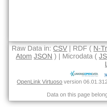
Raw Data in:
CSV
| RDF (
N-Tr
Atom
JSON
) | Microdata (
J
OpenLink Virtuoso
Data on this page belongs