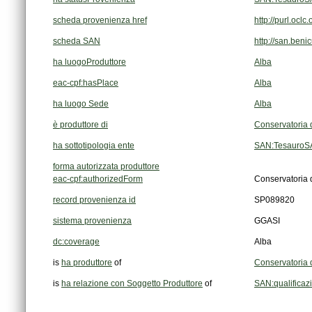
scheda provenienza href
http://purl.oc
scheda SAN
http://san.beni
ha luogoProduttore
Alba
eac-cpf:hasPlace
Alba
ha luogo Sede
Alba
è produttore di
Conservatoria d
ha sottotipologia ente
SAN:TesauroSAN
forma autorizzata produttore
eac-cpf:authorizedForm
Conservatoria d
record provenienza id
SP089820
sistema provenienza
GGASI
dc:coverage
Alba
is
ha produttore
of
Conservatoria d
is
ha relazione con Soggetto Produttore
of
SAN:qualificaz