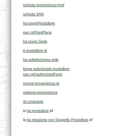
scheda provenienza href
scheda SAN
ha luogoProduttore
eac-cpf:hasPlace
ha luogo Sede
è produttore di
ha sottotipologia ente
forma autorizzata produttore
eac-cpf:authorizedForm
record provenienza id
sistema provenienza
dc:coverage
is
ha produttore
of
is
ha relazione con Soggetto Produttore
of