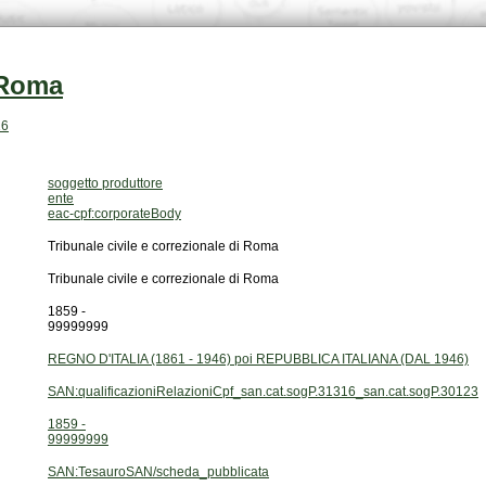
i Roma
16
soggetto produttore
ente
eac-cpf:corporateBody
Tribunale civile e correzionale di Roma
Tribunale civile e correzionale di Roma
1859 -
99999999
REGNO D'ITALIA (1861 - 1946) poi REPUBBLICA ITALIANA (DAL 1946)
SAN:qualificazioniRelazioniCpf_san.cat.sogP.31316_san.cat.sogP.30123
1859 -
99999999
SAN:TesauroSAN/scheda_pubblicata