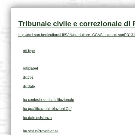
Tribunale civile e correzionale d
http://dati.san.beniculturali.it/SAN/produttore_GGASI_san.cat.sogP.313
rdf:type
rdfs:label
dc:title
dc:date
ha contesto storico istituzionale
ha qualificazioni relazioni Cpf
ha date esistenza
ha statusProvenienza