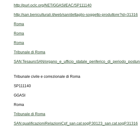
http://purl.oclc.org/NET/GGASI/EAC/SP111140
http://san.beniculturali.it/web/san/dettaglio-soggetto-produttore?id=31316
Roma
Roma
Roma
Tribunale di Roma
SAN:TesauroSAN/organo_e_ufficio_statale_periferico_di_periodo_postuni
Tribunale civile e correzionale di Roma
SP111140
GGASI
Roma
Tribunale di Roma
SAN:qualificazioniRelazioniCpf_san.cat.sogP.30123_san.cat.sogP.31316