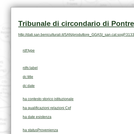
Tribunale di circondario di Pontr
http://dati.san.beniculturali.it/SAN/produttore_GGASI_san.cat.sogP.313
rdf:type
rdfs:label
dc:title
dc:date
ha contesto storico istituzionale
ha qualificazioni relazioni Cpf
ha date esistenza
ha statusProvenienza