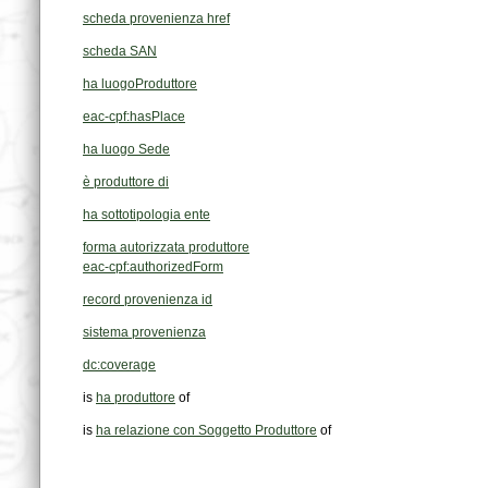
scheda provenienza href
scheda SAN
ha luogoProduttore
eac-cpf:hasPlace
ha luogo Sede
è produttore di
ha sottotipologia ente
forma autorizzata produttore
eac-cpf:authorizedForm
record provenienza id
sistema provenienza
dc:coverage
is
ha produttore
of
is
ha relazione con Soggetto Produttore
of