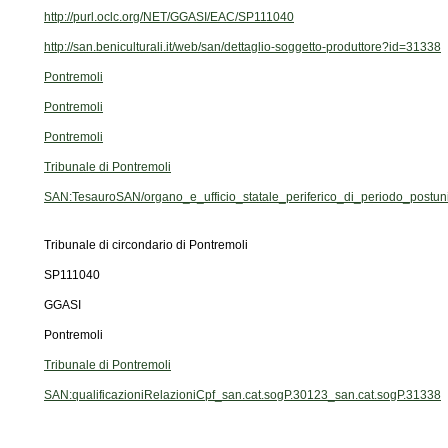
http://purl.oclc.org/NET/GGASI/EAC/SP111040
http://san.beniculturali.it/web/san/dettaglio-soggetto-produttore?id=31338
Pontremoli
Pontremoli
Pontremoli
Tribunale di Pontremoli
SAN:TesauroSAN/organo_e_ufficio_statale_periferico_di_periodo_postuni
Tribunale di circondario di Pontremoli
SP111040
GGASI
Pontremoli
Tribunale di Pontremoli
SAN:qualificazioniRelazioniCpf_san.cat.sogP.30123_san.cat.sogP.31338