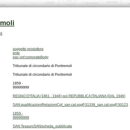
emoli
38
soggetto produttore
ente
eac-cpf:corporateBody
Tribunale di circondario di Pontremoli
Tribunale di circondario di Pontremoli
1859 -
99999999
REGNO D'ITALIA (1861 - 1946) poi REPUBBLICA ITALIANA (DAL 1946)
SAN:qualificazioniRelazioniCpf_san.cat.sogP.31338_san.cat.sogP.30123
1859 -
99999999
SAN:TesauroSAN/scheda_pubblicata