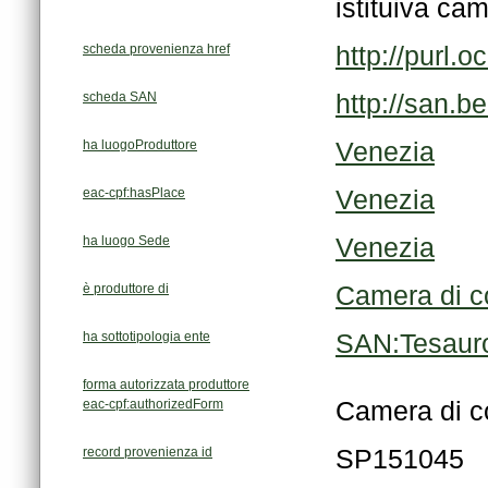
istituiva ca
scheda provenienza href
http://purl
scheda SAN
http://san.b
ha luogoProduttore
Venezia
eac-cpf:hasPlace
Venezia
ha luogo Sede
Venezia
è produttore di
Camera di co
ha sottotipologia ente
SAN:Tesauro
forma autorizzata produttore
eac-cpf:authorizedForm
Camera di c
record provenienza id
SP151045