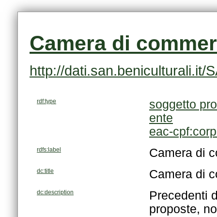
Camera di commerc
http://dati.san.beniculturali
rdf:type
soggetto pro
ente
eac-cpf:cor
rdfs:label
Camera di c
dc:title
Camera di c
dc:description