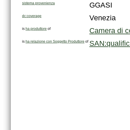
sistema provenienza
GGASI
dc:coverage
Venezia
is
ha produttore
of
Camera di co
is
ha relazione con Soggetto Produttore
of
SAN:qualifi