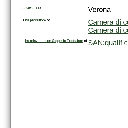
dc:coverage
Verona
is
ha produttore
of
Camera di co
Camera di co
is
ha relazione con Soggetto Produttore
of
SAN:qualifi