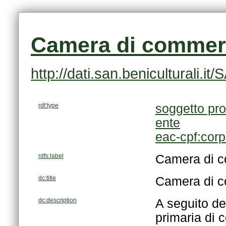
Camera di commerc
http://dati.san.beniculturali
rdf:type
soggetto pro
ente
eac-cpf:cor
rdfs:label
Camera di c
dc:title
Camera di c
dc:description