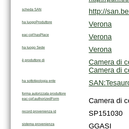
scheda SAN
http://san.b
ha luogoProduttore
Verona
eac-cpf:hasPlace
Verona
ha luogo Sede
Verona
è produttore di
Camera di co
Camera di co
ha sottotipologia ente
SAN:Tesauro
forma autorizzata produttore
eac-cpf:authorizedForm
Camera di c
record provenienza id
SP151030
sistema provenienza
GGASI