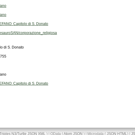
fano
fano
ANO: Capitolo di S. Donato
sauroSAN/corporazione_religiosa
lo di S. Donato
755
fano
ANO: Capitolo di S. Donato
Triples
N3/Turtle
JSON
XML
) | OData (
Atom
JSON
) | Microdata (
JSON
HTML
) |
J