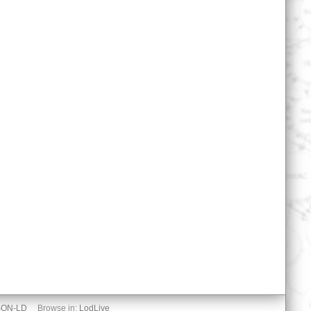
SON-LD
Browse in:
LodLive