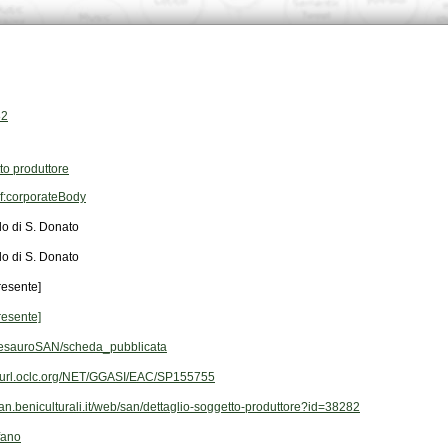
82
to produttore
f:corporateBody
lo di S. Donato
lo di S. Donato
resente]
resente]
esauroSAN/scheda_pubblicata
/purl.oclc.org/NET/GGASI/EAC/SP155755
/san.beniculturali.it/web/san/dettaglio-soggetto-produttore?id=38282
fano