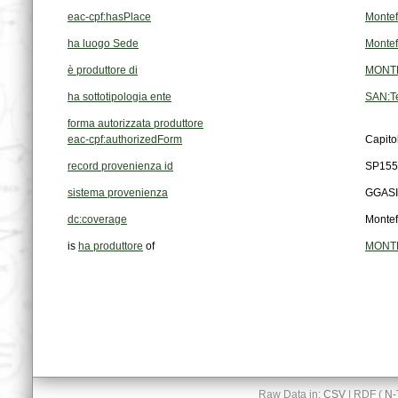
eac-cpf:hasPlace
Monte
ha luogo Sede
Monte
è produttore di
MONTEF
ha sottotipologia ente
SAN:Te
forma autorizzata produttore
eac-cpf:authorizedForm
Capito
record provenienza id
SP155
sistema provenienza
GGASI
dc:coverage
Monte
is
ha produttore
of
MONTEF
Raw Data in:
CSV
| RDF (
N-