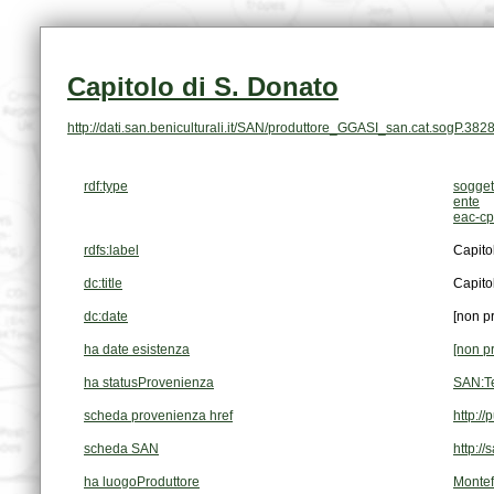
Capitolo di S. Donato
http://dati.san.beniculturali.it/SAN/produttore_GGASI_san.cat.sogP.382
rdf:type
sogget
ente
eac-cp
rdfs:label
Capito
dc:title
Capito
dc:date
[non p
ha date esistenza
[non p
ha statusProvenienza
SAN:T
scheda provenienza href
http:/
scheda SAN
http:/
ha luogoProduttore
Monte