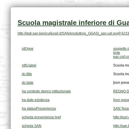
Scuola magistrale inferiore di Gua
http://dati.san.beniculturali.it/SAN/produttore_GGASI_san.cat.sogP.423
rdf:type
soggetto 
ente
eac-cpf:c
rdfs:label
Scuola mag
dc:title
Scuola mag
dc:date
[non pres
ha contesto storico istituzionale
REGNO D'
ha date esistenza
[non pres
ha statusProvenienza
SAN:Tesa
scheda provenienza href
http://pu
scheda SAN
http://san