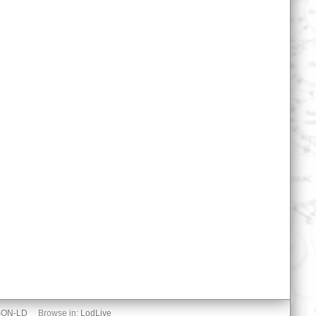
SON-LD
Browse in:
LodLive