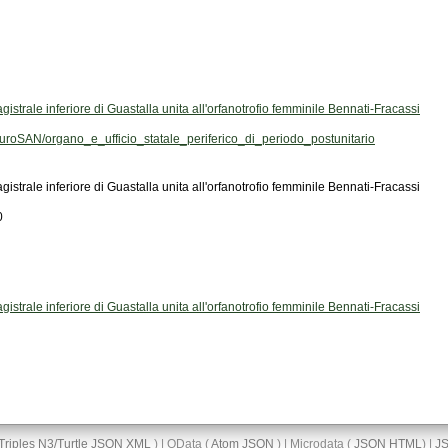
istrale inferiore di Guastalla unita all'orfanotrofio femminile Bennati-Fracassi
roSAN/organo_e_ufficio_statale_periferico_di_periodo_postunitario
istrale inferiore di Guastalla unita all'orfanotrofio femminile Bennati-Fracassi
0
istrale inferiore di Guastalla unita all'orfanotrofio femminile Bennati-Fracassi
Triples
N3/Turtle
JSON
XML
) | OData (
Atom
JSON
) | Microdata (
JSON
HTML
) |
J