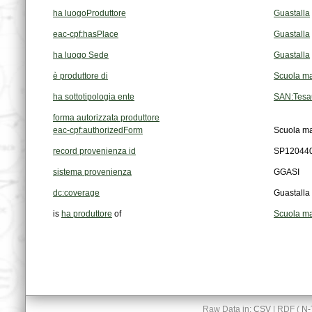
ha luogoProduttore
Guastalla
eac-cpf:hasPlace
Guastalla
ha luogo Sede
Guastalla
è produttore di
Scuola mag
ha sottotipologia ente
SAN:Tesau
forma autorizzata produttore
eac-cpf:authorizedForm
Scuola mag
record provenienza id
SP12044
sistema provenienza
GGASI
dc:coverage
Guastalla
is
ha produttore
of
Scuola mag
Raw Data in:
CSV
| RDF (
N-