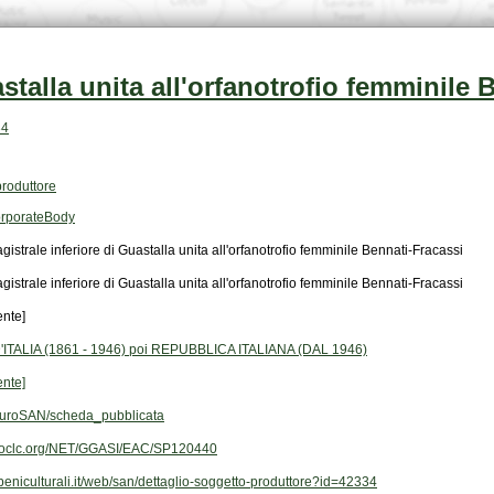
stalla unita all'orfanotrofio femminile 
34
produttore
orporateBody
istrale inferiore di Guastalla unita all'orfanotrofio femminile Bennati-Fracassi
istrale inferiore di Guastalla unita all'orfanotrofio femminile Bennati-Fracassi
ente]
ITALIA (1861 - 1946) poi REPUBBLICA ITALIANA (DAL 1946)
ente]
uroSAN/scheda_pubblicata
rl.oclc.org/NET/GGASI/EAC/SP120440
.beniculturali.it/web/san/dettaglio-soggetto-produttore?id=42334