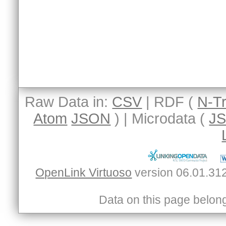
Raw Data in:
CSV
| RDF (
N-Tr
Atom
JSON
) | Microdata (
J
OpenLink Virtuoso
Data on this page belongs