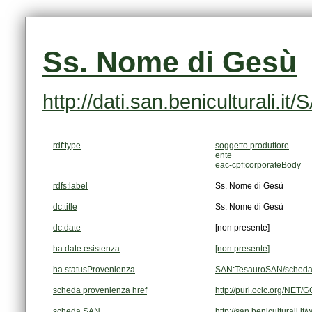
Ss. Nome di Gesù
http://dati.san.beniculturali
rdf:type
soggetto produttore
ente
eac-cpf:corporateBody
rdfs:label
Ss. Nome di Gesù
dc:title
Ss. Nome di Gesù
dc:date
[non presente]
ha date esistenza
[non presente]
ha statusProvenienza
SAN:TesauroSAN/scheda
scheda provenienza href
http://purl.oclc.org/NE
scheda SAN
http://san.beniculturali.