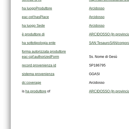
ha luogoProduttore
Arcidosso
eac-cpf:hasPlace
Arcidosso
ha luogo Sede
Arcidosso
è produttore di
ARCIDOSSO (In provincia
ha sottotipologia ente
SAN:TesauroSAN/corpora
forma autorizzata produttore
eac-cpf:authorizedForm
Ss. Nome di Gesù
record provenienza id
SP186795
sistema provenienza
GGASI
dc:coverage
Arcidosso
is
ha produttore
of
ARCIDOSSO (In provincia