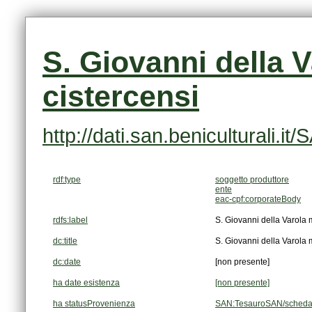
cistercensi
http://dati.san.beniculturali
rdf:type
soggetto produttore
ente
eac-cpf:corporateBody
rdfs:label
S. Giovanni della Varola
dc:title
S. Giovanni della Varola
dc:date
[non presente]
ha date esistenza
[non presente]
ha statusProvenienza
SAN:TesauroSAN/scheda