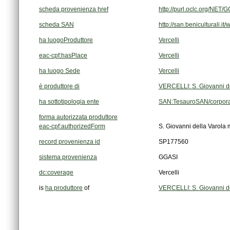
scheda provenienza href
http://purl.oclc.org/NE
scheda SAN
http://san.beniculturali.
ha luogoProduttore
Vercelli
eac-cpf:hasPlace
Vercelli
ha luogo Sede
Vercelli
è produttore di
VERCELLI: S. Giovanni de
ha sottotipologia ente
SAN:TesauroSAN/corpora
forma autorizzata produttore
eac-cpf:authorizedForm
S. Giovanni della Varola
record provenienza id
SP177560
sistema provenienza
GGASI
dc:coverage
Vercelli
is
ha produttore
of
VERCELLI: S. Giovanni de