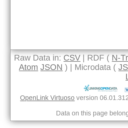
Raw Data in:
CSV
| RDF (
N-Tr
Atom
JSON
) | Microdata (
J
OpenLink Virtuoso
Data on this page belongs