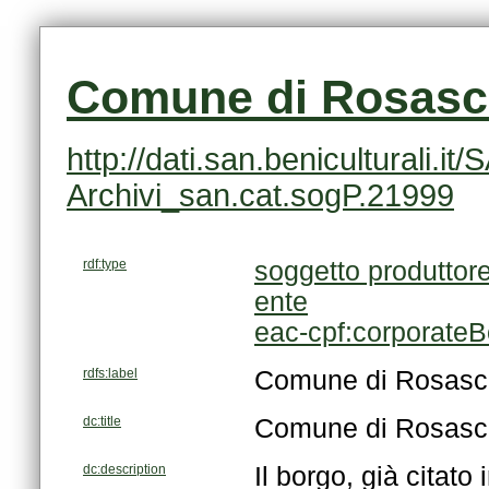
Comune di Rosas
Archivi_san.cat.sogP.21999
rdf:type
soggetto produttor
ente
eac-cpf:corporate
rdfs:label
Comune di Rosasc
dc:title
Comune di Rosasc
dc:description