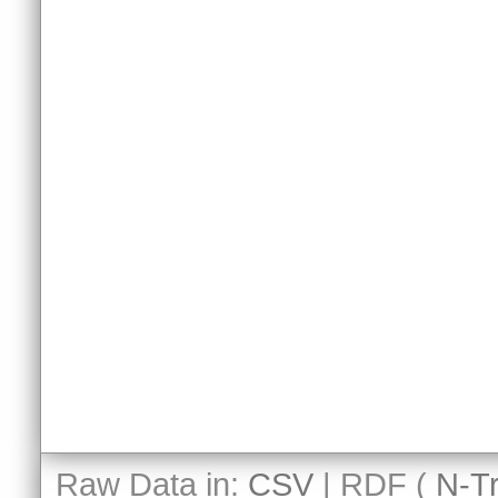
Raw Data in:
CSV
| RDF (
N-Tr