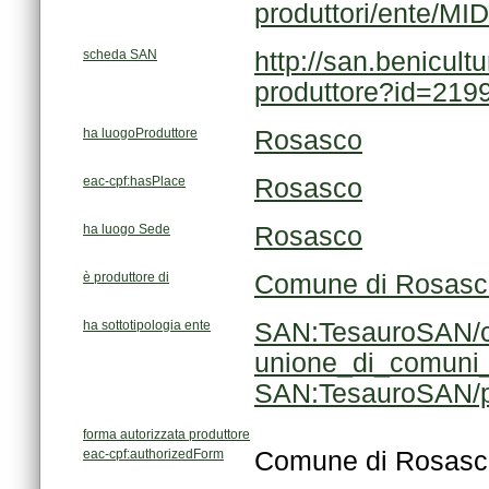
produttori/ente/M
scheda SAN
produttore?id=219
ha luogoProduttore
Rosasco
eac-cpf:hasPlace
Rosasco
ha luogo Sede
Rosasco
è produttore di
Comune di Rosasc
ha sottotipologia ente
unione_di_comuni
SAN:TesauroSAN/p
forma autorizzata produttore
eac-cpf:authorizedForm
Comune di Rosasc