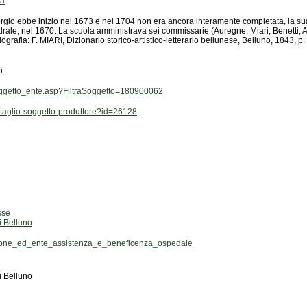
ta
o
soggetto_ente.asp?FiltraSoggetto=180900062
dettaglio-soggetto-produttore?id=26128
sse
i Belluno
ione_ed_ente_assistenza_e_beneficenza_ospedale
i Belluno