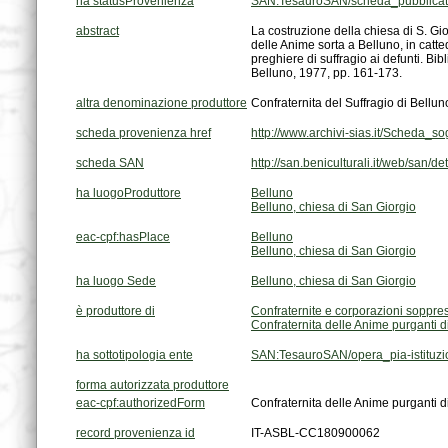
ha statusProvenienza
SAN:TesauroSAN/scheda_pubblica
abstract
Belluno, 1977, pp. 161-173.
altra denominazione produttore
Confraternita del Suffragio di Bellun
scheda provenienza href
http://www.archivi-sias.it/Scheda_
scheda SAN
http://san.beniculturali.it/web/san/
ha luogoProduttore
Belluno
Belluno, chiesa di San Giorgio
eac-cpf:hasPlace
Belluno
Belluno, chiesa di San Giorgio
ha luogo Sede
Belluno, chiesa di San Giorgio
è produttore di
Confraternite e corporazioni soppre
Confraternita delle Anime purganti d
ha sottotipologia ente
SAN:TesauroSAN/opera_pia-istituz
forma autorizzata produttore
eac-cpf:authorizedForm
Confraternita delle Anime purganti d
record provenienza id
IT-ASBL-CC180900062