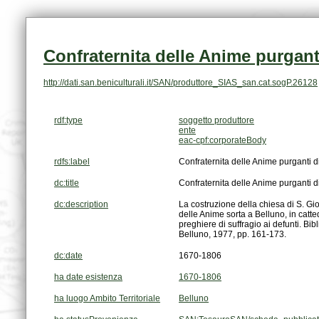
Confraternita delle Anime purgant
http://dati.san.beniculturali.it/SAN/produttore_SIAS_san.cat.sogP.26128
rdf:type
soggetto produttore
ente
eac-cpf:corporateBody
rdfs:label
Confraternita delle Anime purganti d
dc:title
Confraternita delle Anime purganti d
dc:description
Belluno, 1977, pp. 161-173.
dc:date
1670-1806
ha date esistenza
1670-1806
ha luogo Ambito Territoriale
Belluno