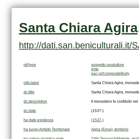
Santa Chiara Agir
http://dati.san.beniculturali.
rdf:type
soggetto produttore
ente
eac-cpf:corporateBody
rdfs:label
Santa Chiara Agira, monast
dc:title
Santa Chiara Agira, monast
dc:description
Il monastero fu costituito ne
dc:date
(1537-)
ha date esistenza
(1537-)
ha luogo Ambito Territoriale
Agira (Enna), territorio
ha natura giuridica ente
SAN:TesauroSAN/ente_eccle