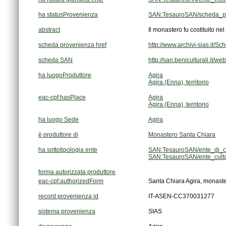
ha statusProvenienza
SAN:TesauroSAN/scheda_pu
abstract
Il monastero fu costituito ne
scheda provenienza href
http://www.archivi-sias.it
scheda SAN
http://san.beniculturali.it/
ha luogoProduttore
Agira
Agira (Enna), territorio
eac-cpf:hasPlace
Agira
Agira (Enna), territorio
ha luogo Sede
Agira
è produttore di
Monastero Santa Chiara
ha sottotipologia ente
SAN:TesauroSAN/ente_di_cul
SAN:TesauroSAN/ente_culto_
forma autorizzata produttore
eac-cpf:authorizedForm
Santa Chiara Agira, monast
record provenienza id
IT-ASEN-CC370031277
sistema provenienza
SIAS