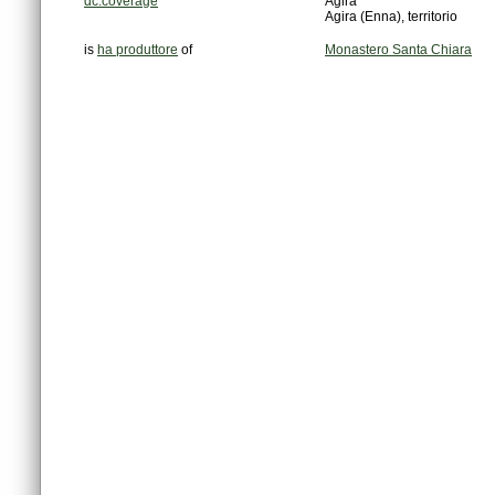
dc:coverage
Agira
Agira (Enna), territorio
is
ha produttore
of
Monastero Santa Chiara