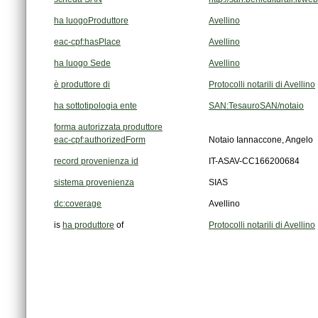
ha luogoProduttore
Avellino
eac-cpf:hasPlace
Avellino
ha luogo Sede
Avellino
è produttore di
Protocolli notarili di Avellino
ha sottotipologia ente
SAN:TesauroSAN/notaio
forma autorizzata produttore
eac-cpf:authorizedForm
Notaio Iannaccone, Angelo
record provenienza id
IT-ASAV-CC166200684
sistema provenienza
SIAS
dc:coverage
Avellino
is
ha produttore
of
Protocolli notarili di Avellino