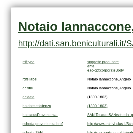
Notaio Iannaccone
http://dati.san.beniculturali.
rdf:type
soggetto produttore
ente
eac-cpf:corporateBody
rdfs:label
Notaio Iannaccone, Angelo
dc:title
Notaio Iannaccone, Angelo
dc:date
(1800-1803)
ha date esistenza
(1800-1803)
ha statusProvenienza
SAN:TesauroSAN/scheda_pu
scheda provenienza href
http://www.archivi-sias.it
scheda SAN
http://san.beniculturali.it/