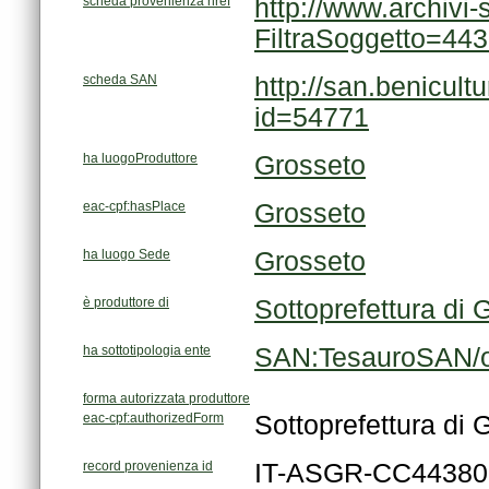
scheda provenienza href
FiltraSoggetto=44
scheda SAN
id=54771
ha luogoProduttore
Grosseto
eac-cpf:hasPlace
Grosseto
ha luogo Sede
Grosseto
è produttore di
Sottoprefettura di 
ha sottotipologia ente
SAN:TesauroSAN/or
forma autorizzata produttore
eac-cpf:authorizedForm
Sottoprefettura di 
record provenienza id
IT-ASGR-CC44380