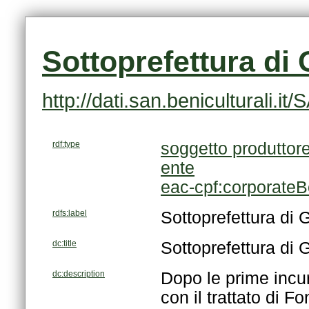
Sottoprefettura di
http://dati.san.beniculturali.
rdf:type
soggetto produttor
ente
eac-cpf:corporate
rdfs:label
Sottoprefettura di 
dc:title
Sottoprefettura di 
dc:description