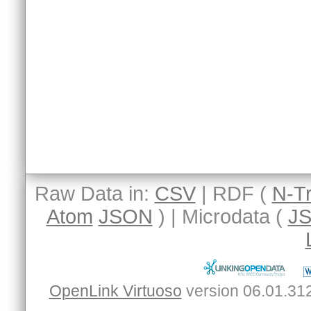
Raw Data in:
CSV
| RDF (
N-Tr
Atom
JSON
) | Microdata (
J
OpenLink Virtuoso