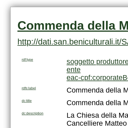
Commenda della M
http://dati.san.beniculturali.
rdf:type
soggetto produttor
ente
eac-cpf:corporate
rdfs:label
Commenda della M
dc:title
Commenda della M
dc:description