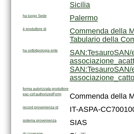
Sicilia
ha luogo Sede
Palermo
è produttore di
Commenda della M
Tabulario della C
ha sottotipologia ente
associazione_acatt
associazione_catto
forma autorizzata produttore
eac-cpf:authorizedForm
Commenda della M
record provenienza id
IT-ASPA-CC70010
sistema provenienza
SIAS
dc:coverage