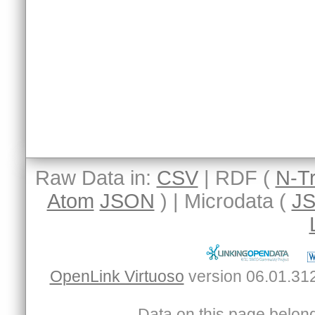
Raw Data in:
CSV
| RDF (
N-Tr
Atom
JSON
) | Microdata (
J
OpenLink Virtuoso
Data on this page belongs