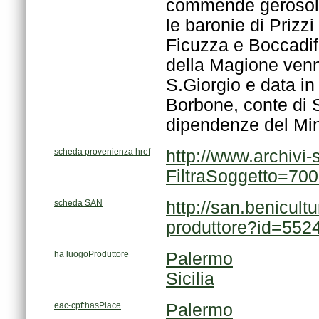
dipendenze del Mini
scheda provenienza href
FiltraSoggetto=70
scheda SAN
produttore?id=552
ha luogoProduttore
Palermo
Sicilia
eac-cpf:hasPlace
Palermo