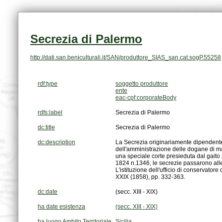
Secrezia di Palermo
http://dati.san.beniculturali.it/SAN/produttore_SIAS_san.cat.sogP.55258
rdf:type
soggetto produttore
ente
eac-cpf:corporateBody
rdfs:label
Secrezia di Palermo
dc:title
Secrezia di Palermo
dc:description
XXIX (1858), pp. 332-363.
dc:date
(secc. XIII - XIX)
ha date esistenza
(secc. XIII - XIX)
ha luogo Ambito Territoriale
Sicilia