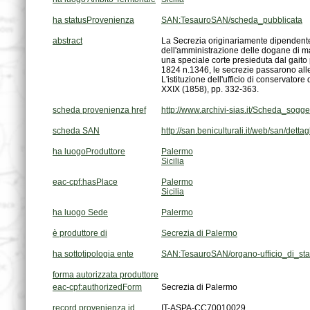
ha statusProvenienza
SAN:TesauroSAN/scheda_pubblicata
abstract
XXIX (1858), pp. 332-363.
scheda provenienza href
http://www.archivi-sias.it/Scheda_sog
scheda SAN
http://san.beniculturali.it/web/san/dett
ha luogoProduttore
Palermo
Sicilia
eac-cpf:hasPlace
Palermo
Sicilia
ha luogo Sede
Palermo
è produttore di
Secrezia di Palermo
ha sottotipologia ente
SAN:TesauroSAN/organo-ufficio_di_st
forma autorizzata produttore
eac-cpf:authorizedForm
Secrezia di Palermo
record provenienza id
IT-ASPA-CC70010029