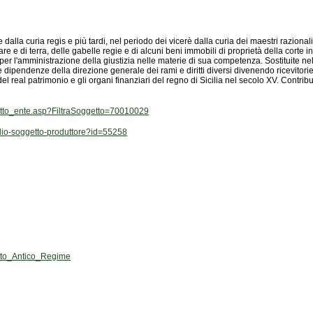
getto_ente.asp?FiltraSoggetto=70010029
aglio-soggetto-produttore?id=55258
ato_Antico_Regime