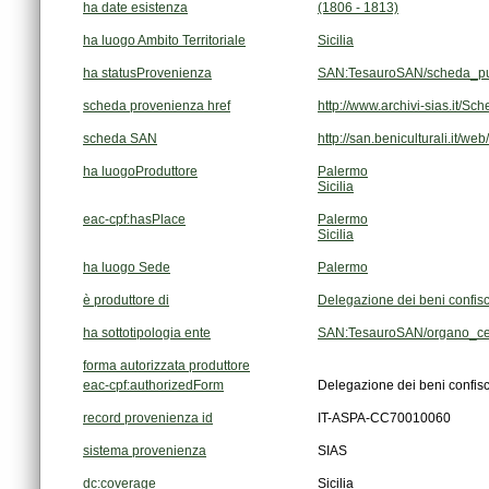
ha date esistenza
(1806 - 1813)
ha luogo Ambito Territoriale
Sicilia
ha statusProvenienza
SAN:TesauroSAN/scheda_pu
scheda provenienza href
http://www.archivi-sias.it/
scheda SAN
http://san.beniculturali.it/w
ha luogoProduttore
Palermo
Sicilia
eac-cpf:hasPlace
Palermo
Sicilia
ha luogo Sede
Palermo
è produttore di
Delegazione dei beni confiscat
ha sottotipologia ente
SAN:TesauroSAN/organo_cen
forma autorizzata produttore
eac-cpf:authorizedForm
Delegazione dei beni confiscat
record provenienza id
IT-ASPA-CC70010060
sistema provenienza
SIAS
dc:coverage
Sicilia