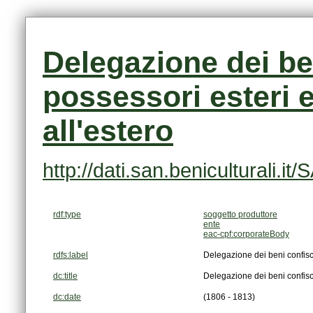
all'estero
http://dati.san.beniculturali.
rdf:type
soggetto produttore
ente
eac-cpf:corporateBody
rdfs:label
Delegazione dei beni confiscat
dc:title
Delegazione dei beni confiscat
dc:date
(1806 - 1813)