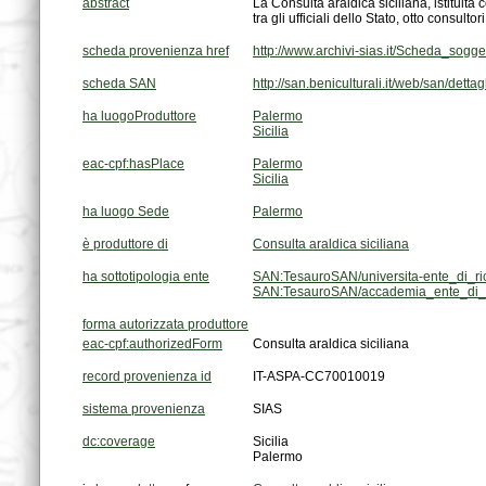
abstract
tra gli ufficiali dello Stato, otto consul
scheda provenienza href
http://www.archivi-sias.it/Scheda_sog
scheda SAN
http://san.beniculturali.it/web/san/dett
ha luogoProduttore
Palermo
Sicilia
eac-cpf:hasPlace
Palermo
Sicilia
ha luogo Sede
Palermo
è produttore di
Consulta araldica siciliana
ha sottotipologia ente
SAN:TesauroSAN/universita-ente_di_ri
SAN:TesauroSAN/accademia_ente_di_c
forma autorizzata produttore
eac-cpf:authorizedForm
Consulta araldica siciliana
record provenienza id
IT-ASPA-CC70010019
sistema provenienza
SIAS
dc:coverage
Sicilia
Palermo