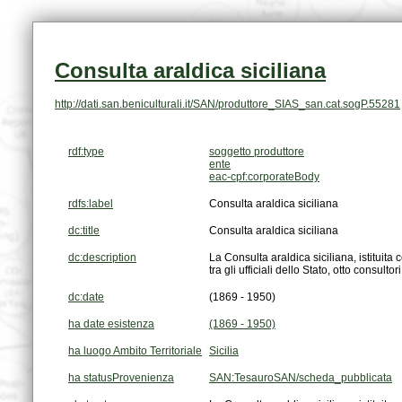
Consulta araldica siciliana
http://dati.san.beniculturali.it/SAN/produttore_SIAS_san.cat.sogP.55281
rdf:type
soggetto produttore
ente
eac-cpf:corporateBody
rdfs:label
Consulta araldica siciliana
dc:title
Consulta araldica siciliana
dc:description
tra gli ufficiali dello Stato, otto consul
dc:date
(1869 - 1950)
ha date esistenza
(1869 - 1950)
ha luogo Ambito Territoriale
Sicilia
ha statusProvenienza
SAN:TesauroSAN/scheda_pubblicata