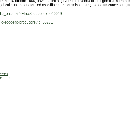
tori, di cui quattro senatori, ed assistita da un commissario regio e da un cancelliere, 
getto_ente.asp?FiltraSoggetto=70010019
aglio-soggetto-produttore?id=55281
cerca
ultura