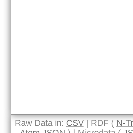
Raw Data in:
CSV
| RDF (
N-Tr
Atom
JSON
) | Microdata (
J