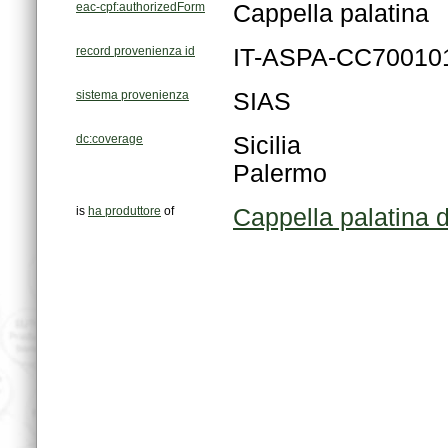
eac-cpf:authorizedForm
Cappella palatina
record provenienza id
IT-ASPA-CC70010
sistema provenienza
SIAS
dc:coverage
Sicilia
Palermo
is
ha produttore
of
Cappella palatina 