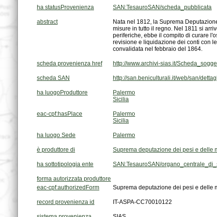
ha statusProvenienza
SAN:TesauroSAN/scheda_pubblicata
abstract
convalidata nel febbraio del 1864.
scheda provenienza href
http://www.archivi-sias.it/Scheda_sog
scheda SAN
http://san.beniculturali.it/web/san/dett
ha luogoProduttore
Palermo
Sicilia
eac-cpf:hasPlace
Palermo
Sicilia
ha luogo Sede
Palermo
è produttore di
Suprema deputazione dei pesi e delle mi
ha sottotipologia ente
SAN:TesauroSAN/organo_centrale_di_
forma autorizzata produttore
eac-cpf:authorizedForm
Suprema deputazione dei pesi e delle 
record provenienza id
IT-ASPA-CC70010122
sistema provenienza
SIAS