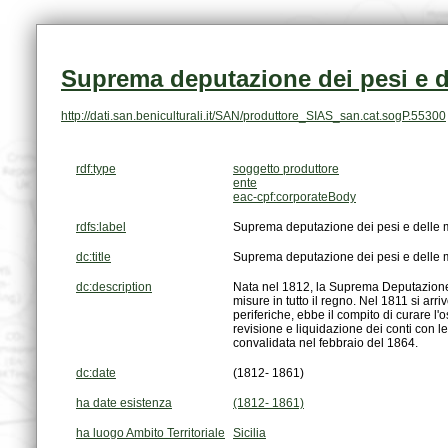
Suprema deputazione dei pesi e d
http://dati.san.beniculturali.it/SAN/produttore_SIAS_san.cat.sogP.55300
rdf:type
soggetto produttore
ente
eac-cpf:corporateBody
rdfs:label
Suprema deputazione dei pesi e delle 
dc:title
Suprema deputazione dei pesi e delle 
dc:description
convalidata nel febbraio del 1864.
dc:date
(1812- 1861)
ha date esistenza
(1812- 1861)
ha luogo Ambito Territoriale
Sicilia