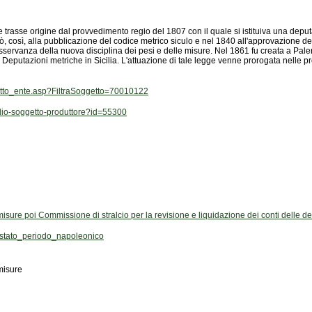
getto_ente.asp?FiltraSoggetto=70010122
aglio-soggetto-produttore?id=55300
sure poi Commissione di stralcio per la revisione e liquidazione dei conti delle dep
stato_periodo_napoleonico
misure