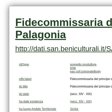
Palagonia
http://dati.san.beniculturali.
rdf:type
soggetto produttore
ente
eac-cpf:corporateBody
rdfs:label
Fidecommissaria del principe 
dc:title
Fidecommissaria del principe 
dc:date
(secc. XIV - XIX)
ha date esistenza
(secc. XIV - XIX)
ha luogo Ambito Territoriale
Sicilia