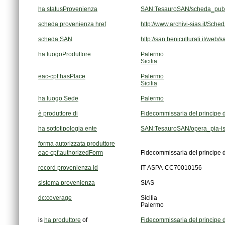
ha statusProvenienza
SAN:TesauroSAN/scheda_pubb
scheda provenienza href
http://www.archivi-sias.it/Sc
scheda SAN
http://san.beniculturali.it/web
ha luogoProduttore
Palermo
Sicilia
eac-cpf:hasPlace
Palermo
Sicilia
ha luogo Sede
Palermo
è produttore di
Fidecommissaria del principe 
ha sottotipologia ente
SAN:TesauroSAN/opera_pia-is
forma autorizzata produttore
eac-cpf:authorizedForm
Fidecommissaria del principe 
record provenienza id
IT-ASPA-CC70010156
sistema provenienza
SIAS
dc:coverage
Sicilia
Palermo
is
ha produttore
of
Fidecommissaria del principe 