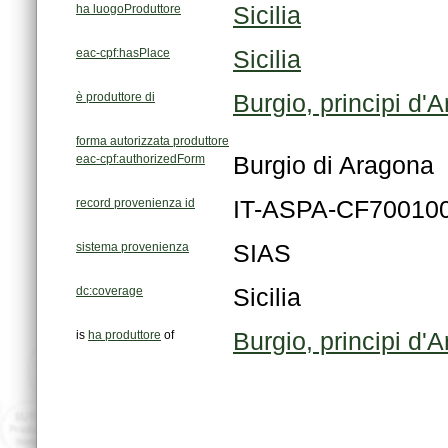
ha luogoProduttore
Sicilia
eac-cpf:hasPlace
Sicilia
è produttore di
Burgio, principi d'
forma autorizzata produttore
eac-cpf:authorizedForm
Burgio di Aragona
record provenienza id
IT-ASPA-CF70010
sistema provenienza
SIAS
dc:coverage
Sicilia
is
ha produttore
of
Burgio, principi d'